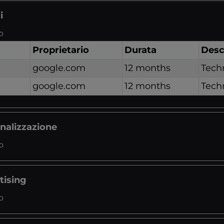
i
o
Proprietario
Durata
Desc
google.com
12 months
Tech
google.com
12 months
Tech
onalizzazione
o
tising
o