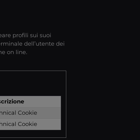
are profili sui suoi
terminale dell’utente dei
e on line.
crizione
hnical Cookie
hnical Cookie