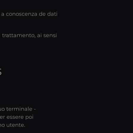
re a conoscenza de dati
l trattamento, ai sensi
S
suo terminale -
er essere poi
mo utente.